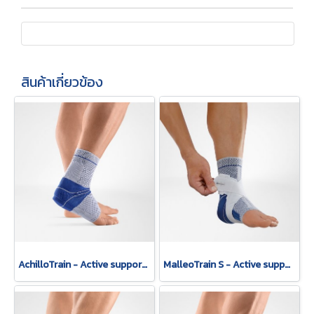
สินค้าเกี่ยวข้อง
AchilloTrain - Active support for relief of the Achilles tendon.
MalleoTrain S - Active support for muscular stabilization of the ankle.