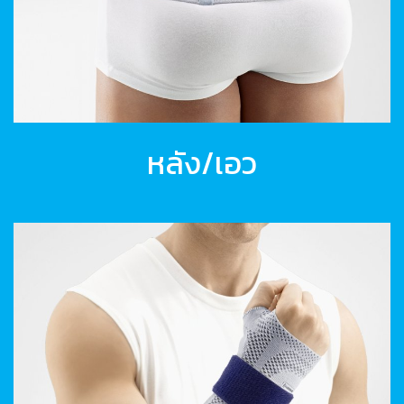
หลัง/เอว