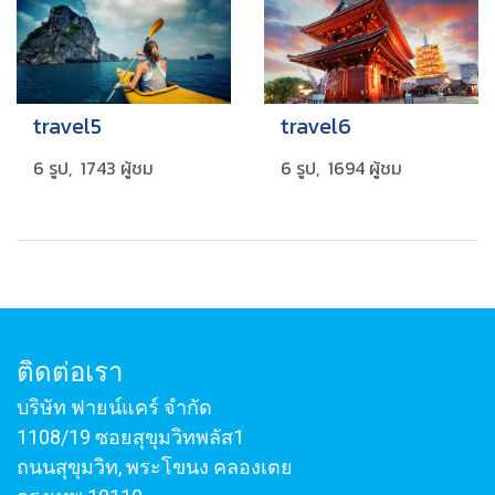
travel5
travel6
6 รูป, 1743 ผู้ชม
6 รูป, 1694 ผู้ชม
ติดต่อเรา
บริษัท ฟายน์แคร์ จำกัด
1108/19 ซอยสุขุมวิทพลัส1
ถนนสุขุมวิท, พระโขนง คลองเตย